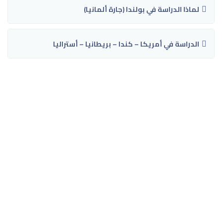
لماذا الدراسة في بولندا (جارة ألمانيا)
الدراسة في أمريكا – كندا – بريطانيا – أستراليا