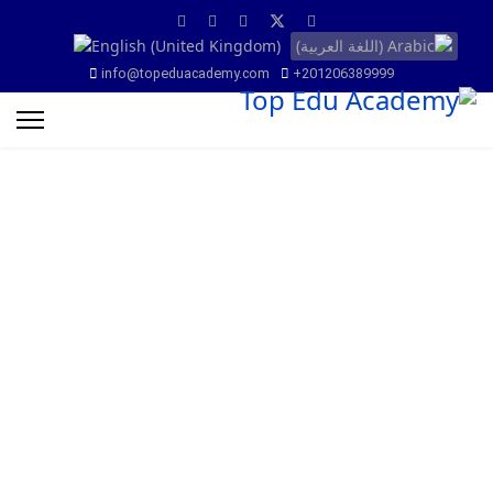
info@topeduacademy.com
+201206389999