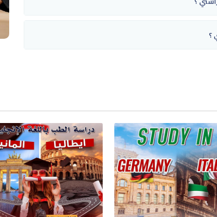
استي ؟
 ؟