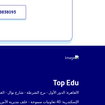
971508838093
Top Edu
االقاهرة: الدور الأول - برج الشرطة - شارع نوال - ا
الإسكندرية: 40 تعاونيات سموحة - خلف مديرية الأمن - وبجوار مدرسة الشهيد وليد صبحى - الدور الأرضي مدخل خاص.