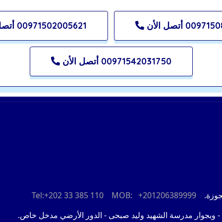
00 أتصل الأن
00971502005621 أتصل الأن
00971542031750 أتصل الأن
لعجوزة.
MOB: +201206389999
Tel:+202 33 385 110