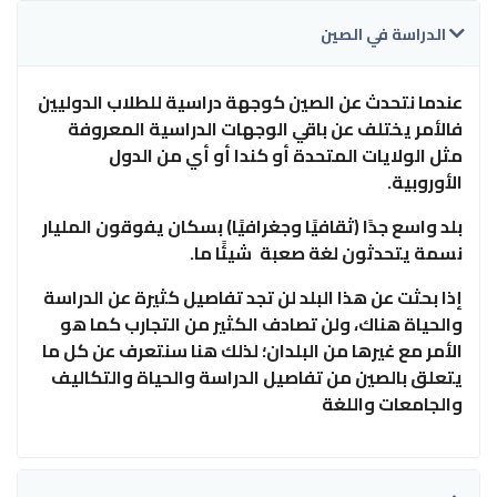
الدراسة في الصين
عندما نتحدث عن الصين كوجهة دراسية للطلاب الدوليين
فالأمر يختلف عن باقي الوجهات الدراسية المعروفة
مثل الولايات المتحدة أو كندا أو أي من
الدول
الأوروبية
.
بلد واسع جدًا
(
ثقافيًا وجغرافيًا
)
بسكان يفوقون المليار
نسمة يتحدثون لغة صعبة
شيئًا ما
.
إذا بحثت عن هذا البلد لن تجد تفاصيل كثيرة عن الدراسة
والحياة هناك، ولن تصادف الكثير من التجارب كما هو
الأمر مع غيرها من البلدان؛ لذلك هنا سنتعرف عن كل ما
يتعلق بالصين من تفاصيل الدراسة والحياة والتكاليف
والجامعات واللغة