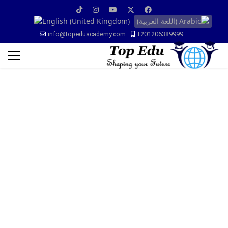
info@topeduacademy.com
+201206389999