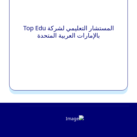
المستشار التعليمي لشركة Top Edu
بالإمارات العربية المتحدة
فرصة الحصول على مستقبل افضل مع توب اديو
هل تعلم أن الدراسة في ألمانيا و إيطاليا مجانية (لكافة التخصصات
بكالوريوس – ماجستير) سواء…
المزيد