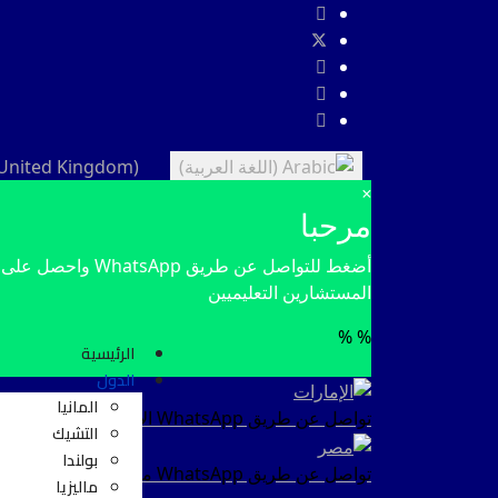
×
مرحبا
أضغط للتواصل عن طريق 
المستشارين التعليميين
%
%
الرئيسية
الدول
المانيا
تواصل عن طريق WhatsApp
الإمارات
التشيك
بولندا
تواصل عن طريق WhatsApp
مصر
ماليزيا