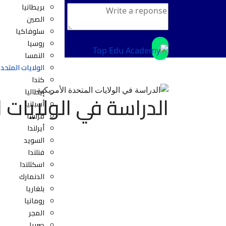
بريطانيا
الصين
سلوفاكيا
روسيا
×
النمسا
الولايات المتحد
كندا
إيطاليا
الدراسة في الولايات 
أسبانيا
فرنسا
أيرلندا
السويد
فنلندا
اسكتلندا
الدنمارك
بلغاريا
رومانيا
المجر
صربيا